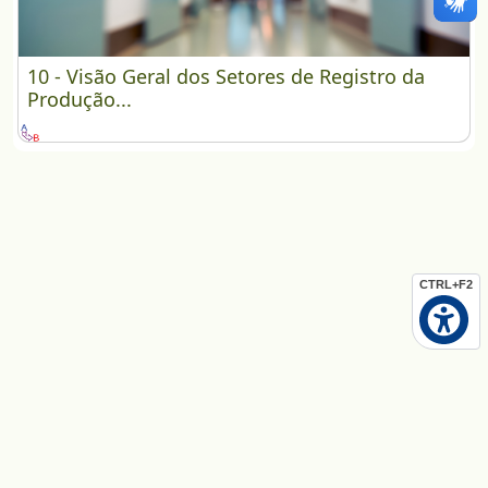
10 - Visão Geral dos Setores de Registro da Produç
10 - Visão Geral dos Setores de Registro da
Produção...
CTRL+F2